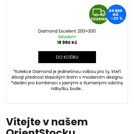
Z
24 990
KČ
–20 %
ZDARMA
D
Diamond Excelent 200×300
A
Skladem
19 990 Kč
R
DO KOŠÍKU
M
*Kolekce Diamond je jedinečnou volbou pro ty, kteří
A
dávají přednost klasickým liniím v moderním designu
*Ideální pro kombinaci s jasnými a tlumenými odstíny
nábytku, bude...
Vítejte v našem
OrientStocku ...