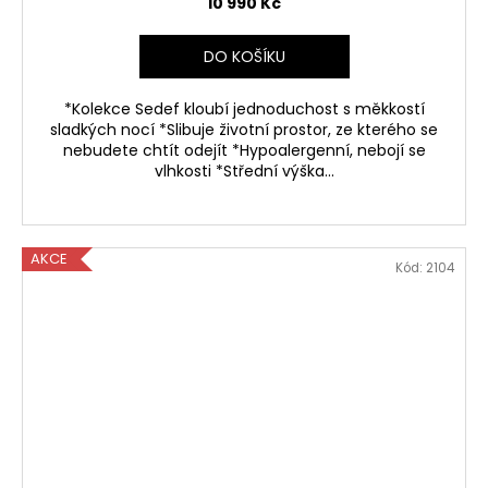
10 990 Kč
R
DO KOŠÍKU
M
*Kolekce Sedef kloubí jednoduchost s měkkostí
A
sladkých nocí *Slibuje životní prostor, ze kterého se
nebudete chtít odejít *Hypoalergenní, nebojí se
vlhkosti *Střední výška...
AKCE
Kód:
2104