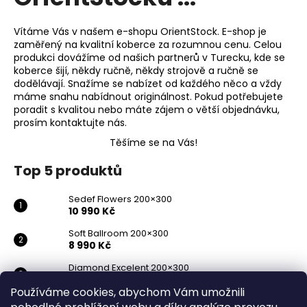
Vítáme Vás v našem e-shopu OrientStock. E-shop je
zaměřený na kvalitní koberce za rozumnou cenu. Celou
produkci dovážíme od našich partnerů v Turecku, kde se
koberce šijí, někdy ručně, někdy strojově a ručně se
dodělávají. Snažíme se nabízet od každého něco a vždy
máme snahu nabídnout originálnost. Pokud potřebujete
poradit s kvalitou nebo máte zájem o větší objednávku,
prosím kontaktujte nás.
Těšíme se na Vás!
Top 5 produktů
Sedef Flowers 200×300
10 990 Kč
Soft Ballroom 200×300
8 990 Kč
Diamond Excelent 200×300
19 990 Kč
Používáme cookies, abychom Vám umožnili
Diamond Snow 200×300