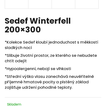
R
a
j
M
í
Sedef Winterfell
A
t
200×300
?
*Kolekce Sedef kloubí jednoduchost s měkkostí
sladkých nocí
*Slibuje životní prostor, ze kterého se nebudete
HLEDAT
chtít odejít
*Hypoalergenní, nebojí se vlhkosti
D
*Střední výška vlasu zanechává neuvěřitelně
o
příjemné hmatové pocity a plstěný základ
p
zajišťuje udržení pohodlné teploty.
o
r
u
Skladem