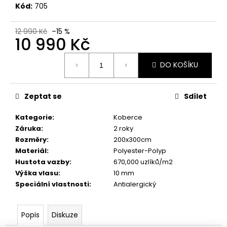
č
Kód:
705
u
j
12 990 Kč
–15 %
e
10 990 Kč
m
e
Měrná
DO KOŠÍKU
cena:
SEDEF
FLOWERS
Zeptat se
Sdílet
200×300
10
Kategorie
:
Koberce
990
Záruka
:
2 roky
Kč
Rozměry
:
200x300cm
Původně:
Materiál
:
Polyester-Polyp
12
990
Hustota vazby
:
670,000 uzlíků/m2
Kč
Výška vlasu
:
10 mm
Speciální vlastnosti
:
Antialergický
Popis
Diskuze