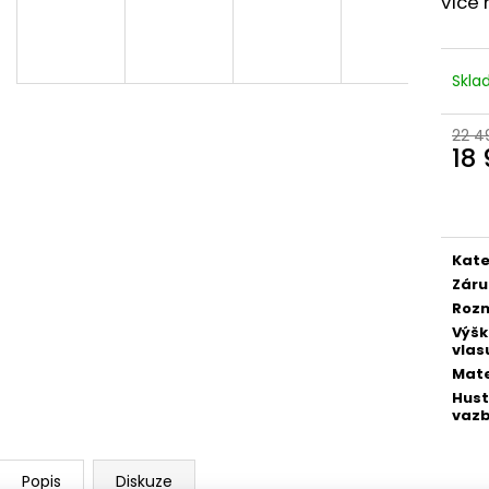
více 
10 990 Kč
18 990 Kč
Původně:
12 990 Kč
Původně:
22 49
A
Skl
R
22 4
18
Měr
M
cena
Kate
A
Záru
Roz
Výš
vlas
Mate
Hus
vaz
Popis
Diskuze