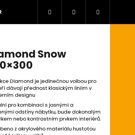
Hledat
Přihlášení
Nákupní
R
Kontaktujte nás
košík
amond Snow
0×300
ekce Diamond je jedinečnou volbou pro
teří dávají přednost klasickým liniím v
rním designu
lní pro kombinaci s jasnými a
enými odstíny nábytku, bude dokonalým
ňkem nebo kontrastním prvkem interiérů.
obeno z akrylového materiálu hustotou
 200×300