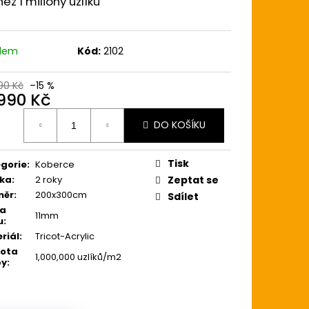
než 1 miliony uzlíků
0 Kč
adem
Kód:
2102
90 Kč
–15 %
 990 Kč
ná
DO KOŠÍKU
:
Tisk
gorie
:
Koberce
ka
:
2 roky
Zeptat se
měr
:
200x300cm
Sdílet
ka
11mm
u
:
riál
:
Tricot-Acrylic
tota
1,000,000 uzlíků/m2
by
: