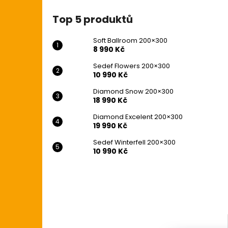
8 990 Kč
l
Top 5 produktů
Soft Ballroom 200×300
8 990 Kč
Sedef Flowers 200×300
10 990 Kč
Diamond Snow 200×300
18 990 Kč
Diamond Excelent 200×300
19 990 Kč
Sedef Winterfell 200×300
10 990 Kč