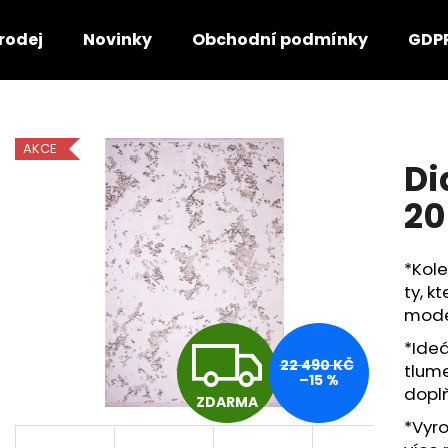
rodej
Novinky
Obchodní podmínky
GDP
Co potřebujete najít?
AKCE
Di
HLEDAT
20
*Kol
Doporučujeme
ty, k
mode
Z
*Ideá
22 490 KČ
tlum
–15 %
dopl
ZDARMA
D
*Vyr
SEDEF FLOWERS 200×300
DIAMOND SNOW