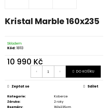
R
a
j
M
í
Kristal Marble 160x235
A
t
?
Skladem
Kód:
18113
HLEDAT
10 990 Kč
Měrná
DO KOŠÍKU
cena:
D
o
Zeptat se
Sdílet
p
o
Kategorie
:
Koberce
r
Záruka
:
2 roky
u
Rozměry
:
160x235cm