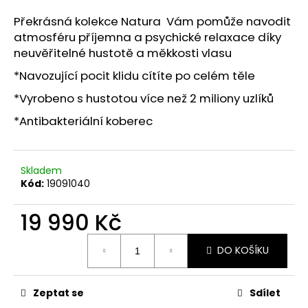
R
a
Překrásná kolekce Natura Vám pomůže navodit
j
M
atmosféru příjemna a psychické relaxace díky
í
neuvěřitelné hustotě a měkkosti vlasu
A
t
*Navozující pocit klidu cítíte po celém těle
?
*Vyrobeno s hustotou více než 2 miliony uzlíků
*Antibakteriální koberec
HLEDAT
Skladem
Kód:
19091040
19 990 Kč
D
o
Měrná
p
DO KOŠÍKU
cena:
o
r
u
Zeptat se
Sdílet