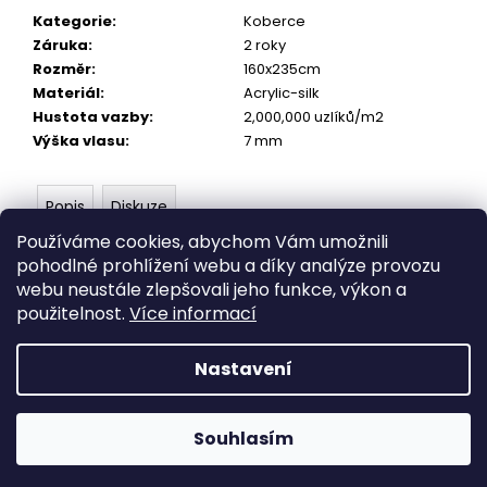
č
Kategorie
:
Koberce
u
Záruka
:
2 roky
j
Rozměr
:
160x235cm
e
Materiál
:
Acrylic-silk
m
Hustota vazby
:
2,000,000 uzlíků/m2
e
Výška vlasu
:
7 mm
DIAMOND
EXCELENT
Popis
Diskuze
200×300
Používáme cookies, abychom Vám umožnili
19
P
řekrásná kolekce Natura Vám pomůže navodit
pohodlné prohlížení webu a díky analýze provozu
990
atmosféru příjemna a psychické relaxace díky
webu neustále zlepšovali jeho funkce, výkon a
Kč
neuvěřitelné hustotě a měkkosti vlasu. Navozující
Původně:
použitelnost.
Více informací
pocit klidu cítíte po celém těle.
24
990
Kč
Nastavení
Z
Vytvořil Shoptet
á
Copyright 2026
Orientstock.com
. Všechna práva
p
Souhlasím
vyhrazena.
a