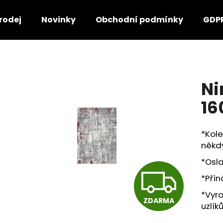
rodej
Novinky
Obchodní podmínky
GDP
Co potřebujete najít?
Ni
HLEDAT
16
*Kole
Doporučujeme
někdy
*Osla
Z
*Přin
*Vyro
ZDARMA
D
uzlík
SOFT BALLROOM 200×300
DIAMOND EXCEL