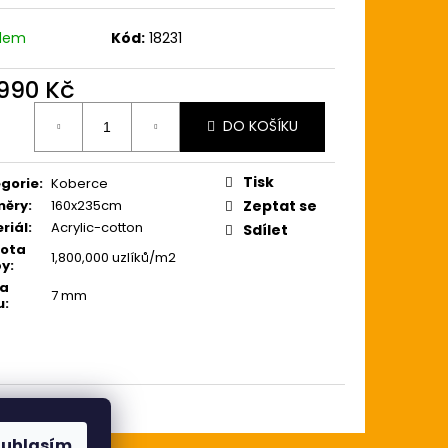
0 Kč
adem
Kód:
18231
 990 Kč
ná
DO KOŠÍKU
:
Tisk
gorie
:
Koberce
měry
:
160x235cm
Zeptat se
riál
:
Acrylic-cotton
Sdílet
tota
1,800,000 uzlíků/m2
by
:
ka
7 mm
u
:
ouhlasím