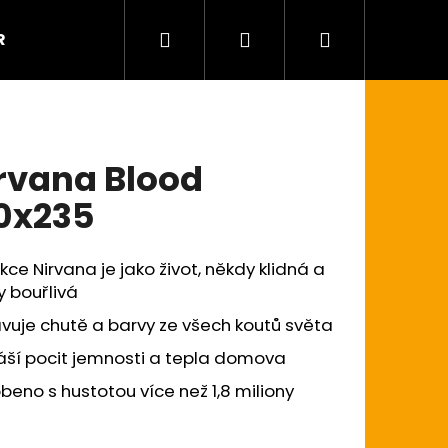
Hledat
Přihlášení
Nákupní
R
Kontaktujte nás
košík
rvana Blood
0x235
kce Nirvana je jako život, někdy klidná a
 bouřlivá
vuje chutě a barvy ze všech koutů světa
áší pocit jemnosti a tepla domova
beno s hustotou více než 1,8 miliony
ů
ENT 200×300