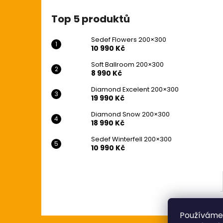
10 990 Kč
l
Původně:
12 990 Kč
Top 5 produktů
Sedef Flowers 200×300
10 990 Kč
Soft Ballroom 200×300
8 990 Kč
Diamond Excelent 200×300
19 990 Kč
Diamond Snow 200×300
18 990 Kč
Sedef Winterfell 200×300
10 990 Kč
Používáme