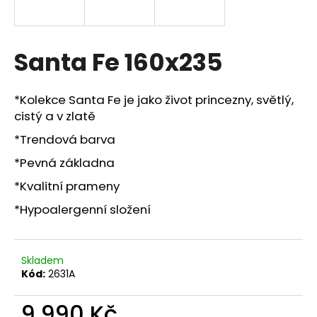
R
a
j
M
í
Santa Fe 160x235
A
t
?
*Kolekce Santa Fe je jako život princezny, světlý,
cistý a v zlatě
*Trendová barva
*Pevná základna
HLEDAT
*Kvalitní prameny
*Hypoalergenní složení
D
o
p
Skladem
o
Kód:
2631A
r
u
9 990 Kč