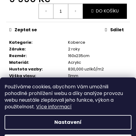
č
Měrná
u
DO KOŠÍKU
cena:
j
e
m
Zeptat se
Sdílet
e
Kategorie
:
Koberce
Záruka
:
2 roky
SEDEF
Rozměr
:
160x235cm
WINTERFELL
200×300
Materiál
:
Acrylic
Hustota vazby
:
830,000 uzlíků/m2
10
990
Výška vlasu
:
11mm
Kč
Původně:
Používáme cookies, abychom Vám umožnili
12
pohodlné prohlížení webu a díky analýze provozu
Popis
Diskuze
990
webu neustále zlepšovali jeho funkce, výkon a
Kč
použitelnost.
Více informací
Popis produktu není dostupný
Nastavení
Z
Vytvořil Shoptet
á
Copyright 2026
Orientstock.com
. Všechna práva