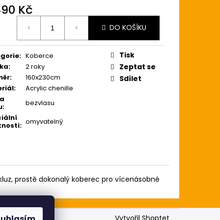
490 Kč
0 Kč
ná
DO KOŠÍKU
:
Tisk
gorie
:
Koberce
ka
:
2 roky
Zeptat se
měr
:
160x230cm
Sdílet
riál
:
Acrylic chenille
ka
bezvlasu
u
:
iální
omyvatelný
tnosti
:
skluz, prostě dokonalý koberec pro vícenásobné
Vytvořil Shoptet
ouhlasím