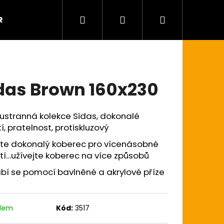
Hledat
Přihlášení
Nákupní
R
Kontaktujte nás
košík
das Brown 160x230
ustranná kolekce Sidas, dokonalé
tí, pratelnost, protiskluzový
ste dokonalý koberec pro vícenásobné
tí…užívejte koberec na více způsobů
bí se pomocí bavlněné a akrylové příze
adem
Kód:
3517
ENT 200×300