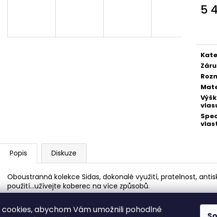
8 990 Kč
19 990 Kč
5 
Původně:
24 99
A
Měr
cena
R
Kate
Záru
Roz
M
Mate
Výš
vlas
Spec
A
vlas
Popis
Diskuze
Oboustranná kolekce Sidas, dokonalé využití, pratelnost, anti
použití…užívejte koberec na více způsobů.
 cookies, abychom Vám umožnili pohodlné
va vyhrazena.
S