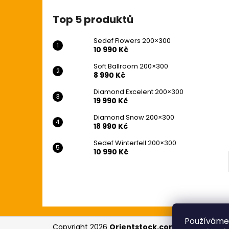
10 990 Kč
l
Původně:
12 990 Kč
Top 5 produktů
Sedef Flowers 200×300
10 990 Kč
Soft Ballroom 200×300
8 990 Kč
Diamond Excelent 200×300
19 990 Kč
Diamond Snow 200×300
18 990 Kč
Sedef Winterfell 200×300
10 990 Kč
Z
Používáme
Copyright 2026
Orientstock.com
. Všechna prá