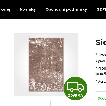
rodej
Novinky
Obchodní podmínky
GDP
Co potřebujete najít?
Si
HLEDAT
*Obo
využi
Doporučujeme
*Pro
použi
Z
*Vyrá
ZDARMA
D
Skl
SOFT BALLROOM 200×300
DIAMOND EXCEL