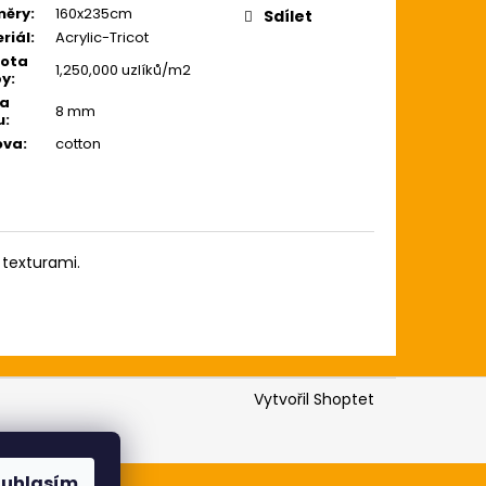
měry
:
160x235cm
Sdílet
0 Kč
riál
:
Acrylic-Tricot
tota
1,250,000 uzlíků/m2
by
:
ka
8 mm
u
:
ova
:
cotton
 texturami.
Vytvořil Shoptet
ouhlasím