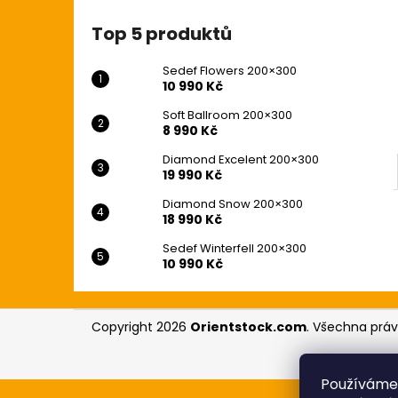
10 990 Kč
l
Původně:
12 990 Kč
Top 5 produktů
Sedef Flowers 200×300
10 990 Kč
Soft Ballroom 200×300
8 990 Kč
Diamond Excelent 200×300
19 990 Kč
Diamond Snow 200×300
18 990 Kč
Sedef Winterfell 200×300
10 990 Kč
Z
Copyright 2026
Orientstock.com
. Všechna prá
á
p
a
Používáme