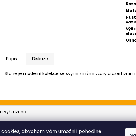
8 990 Kč
19 990 Kč
Roz
Původně:
24 99
A
Mate
Hus
vaz
Výš
R
vlas
Osn
M
Popis
Diskuze
Stone je moderní kolekce se svými silnými vzory a asertivními
A
va vyhrazena.
 cookies, abychom Vám umožnili pohodlné
S